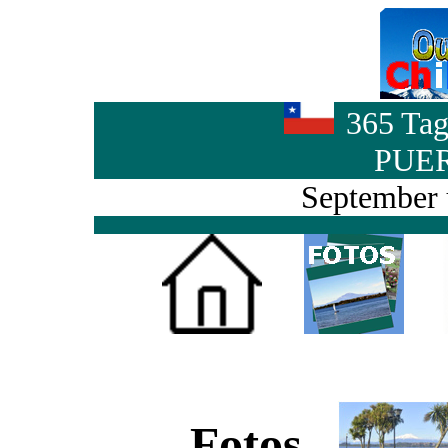
365 Tag
PUE
September 
Fotos