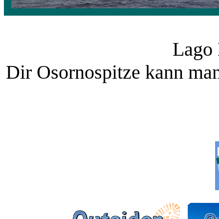
Lago 
Dir Osornospitze kann man
___________ ______
______________ ______