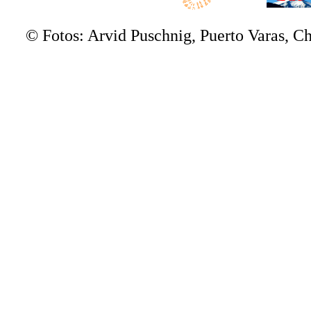
© Fotos: Arvid Puschnig, Puerto Varas, 