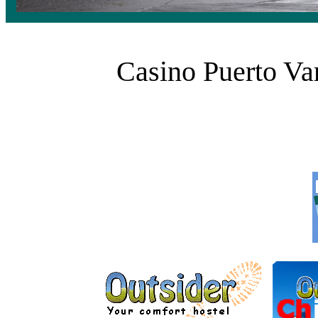
Casino Puerto Va
___________ ______
______________ ______