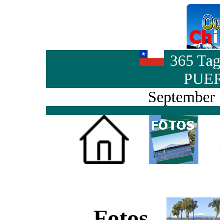
365 Tag
PUE
September 
Fotos