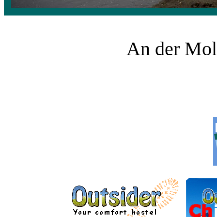
An der Mole
___________ ______
______________ ______