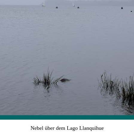
Nebel über dem Lago Llanquihue