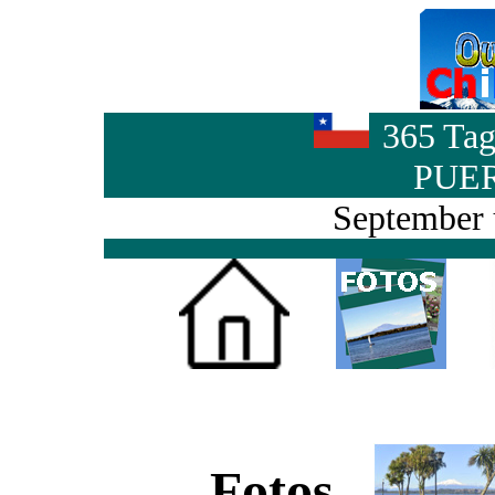
365 Tag
PUE
September 
Fotos