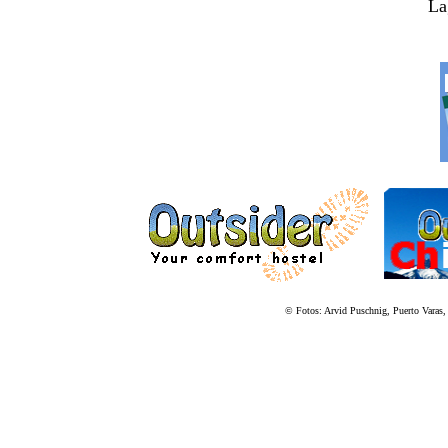
La
___________ _______________ ___________
© Fotos: Arvid Puschnig, Puerto Vara