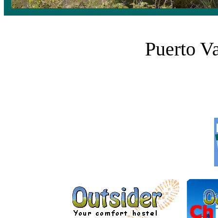
Puerto V
___________ ______
______________ ______