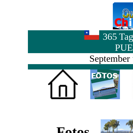
365 Tag
PUE
September 
Fotos