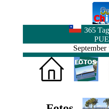
365 Tag
PUE
September 
Fotos