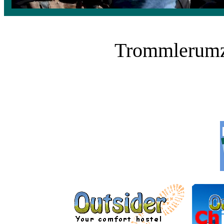
Trommlerumzu
___________ ______
______________ ______