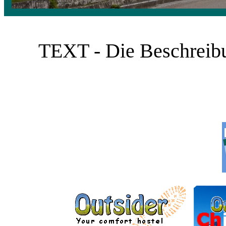
TEXT - Die Beschreibun
___________ ______
______________ ______