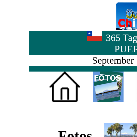
365 Tag
PUE
September 
Fotos