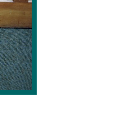
__ _________ ______