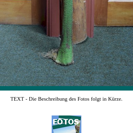
TEXT - Die Beschreibung des Fotos folgt in Kürze.
_________ _____________ ______________ _____________