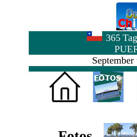
365 Tag
PUE
September 
Fotos