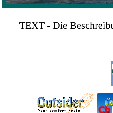
TEXT - Die Beschreibun
___________ ______
______________ ______