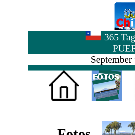
365 Tag
PUE
September 
Fotos