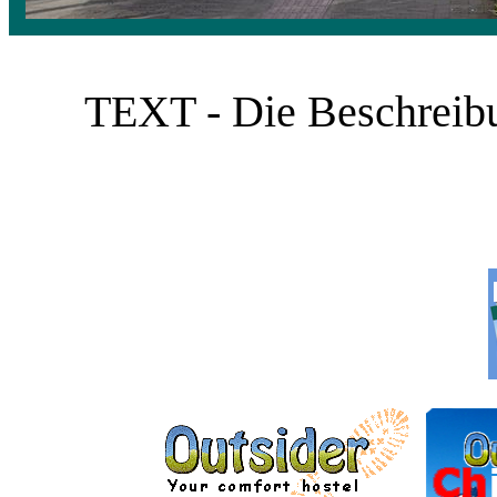
TEXT - Die Beschreibun
___________ ______
______________ ______