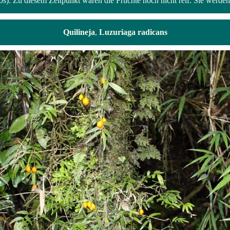
s). Zu diesem Zeitpunkt waren die Früchte noch nicht reif. Sie werden s
Quilineja
,
Luzuriaga radicans