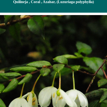
Quilineja , Coral , Azahar, (Luzuriaga polyphylla)