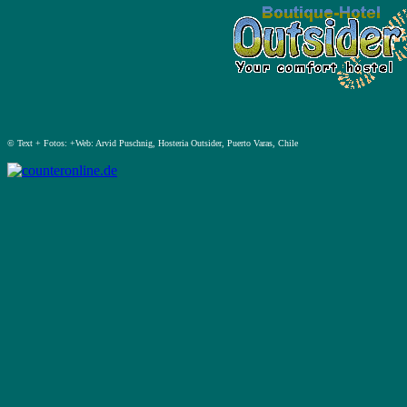
© Text + Fotos: +Web: Arvid Puschnig, Hosteria Outsider, Puerto Varas, Chile