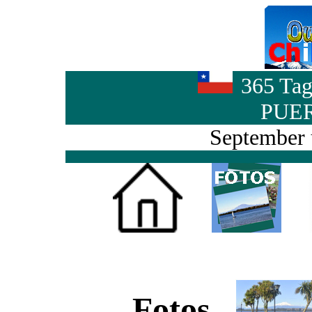
365 Tag
PUE
September 
Fotos