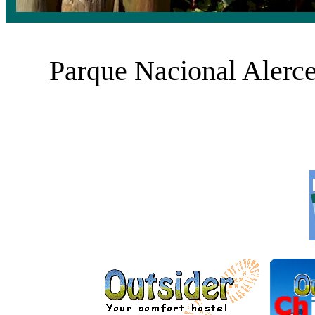
Parque Nacional Alerce
___________ ______
______________ ______