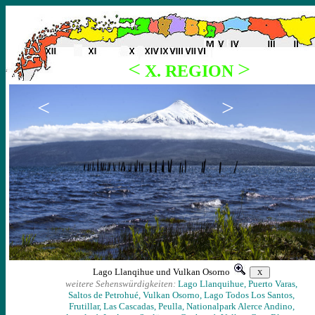
<
>
X. REGION
<
>
Lago Llanqihue und Vulkan Osorno
weitere Sehenswürdigkeiten:
Lago Llanquihue,
Puerto Varas,
Saltos de Petrohué,
Vulkan Osorno,
Lago Todos Los Santos,
Frutillar,
Las Cascadas,
Peulla,
Nationalpark Alerce Andino,