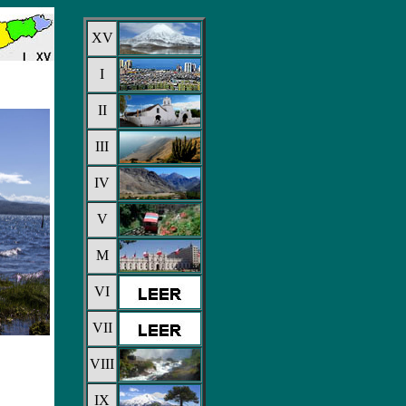
XV
I
II
III
IV
V
M
VI
VII
VIII
IX