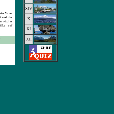
XIV
rto Varas
0 km² der
X
n wird er
lfte auf
XI
n
XII