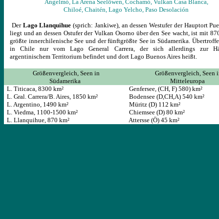
Angelmó,
La Arena Seelöwen,
Cochamó,
Vulkan Casa Blanca,
Chiloé,
Chaitén,
Lago Yelcho,
Paso Desolación
Der
Lago Llanquihue
(sprich: Jankiwe), an dessen Westufer der Hauptort Pue
liegt und an dessen Ostufer der Vulkan Osorno über den See wacht, ist mit 87
größte innerchilenische See und der fünftgrößte See in Südamerika. Übertroffe
in Chile nur vom Lago General Carrera, der sich allerdings zur Hä
argentinischem Territorium befindet und dort Lago Buenos Aires heißt.
Größenvergleich, Seen in
Größenvergleich, Seen i
Südamerika
Mitteleuropa
L. Titicaca, 8300 km²
Genfersee, (CH, F) 580) km²
L. Gral. Carrera/B. Aires, 1850 km²
Bodensee (D,CH,A) 540 km²
L. Argentino, 1490 km²
Müritz (D) 112
km²
L. Viedma, 1100-1500 km²
Chiemsee (D) 80
km²
L. Llanquihue, 870 km²
Attersse (Ö) 45
km²